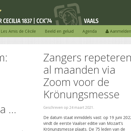
Les Amis de Cècile
Beeld en geluid
Agenda
Aanmelde
m:
Zangers repetere
n
al maanden via
Zoom voor de
Krönungsmesse
 ...
Geschreven op
24 maart 2021
.
De datum staat inmiddels vast: op 19 juni 202
vindt de eerste Vaalser editie van Mozart’s
Krönungsmesse plaats. De 75 leden van de