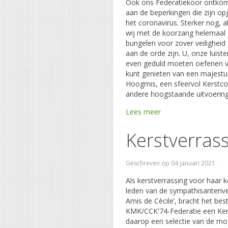
Ook ons Federatiekoor ontkom
aan de beperkingen die zijn o
het coronavirus. Sterker nog, al
wij met de koorzang helemaal
bungelen voor zover veiligheid
aan de orde zijn. U, onze luiste
even geduld moeten oefenen 
kunt genieten van een majest
Hoogmis, een sfeervol Kerstco
andere hoogstaande uitvoerin
Lees meer
Kerstverras
Geschreven op
04 januari 2021
.
Als kerstverrassing voor haar 
leden van de sympathisantenve
Amis de Cècile’, bracht het bes
KMK/CCK'74-Federatie een Ker
daarop een selectie van de mo