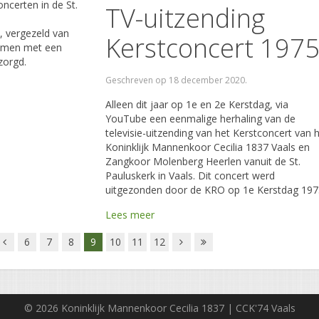
oncerten in de St.
TV-uitzending
, vergezeld van
Kerstconcert 197
 samen met een
zorgd.
Geschreven op
18 december 2020
.
Alleen dit jaar op 1e en 2e Kerstdag, via
YouTube een eenmalige herhaling van de
televisie-uitzending van het Kerstconcert van 
Koninklijk Mannenkoor Cecilia 1837 Vaals en
Zangkoor Molenberg Heerlen vanuit de St.
Pauluskerk in Vaals. Dit concert werd
uitgezonden door de KRO op 1e Kerstdag 197
Lees meer
6
7
8
9
10
11
12
© 2026 Koninklijk Mannenkoor Cecilia 1837 | CCK'74 Vaals