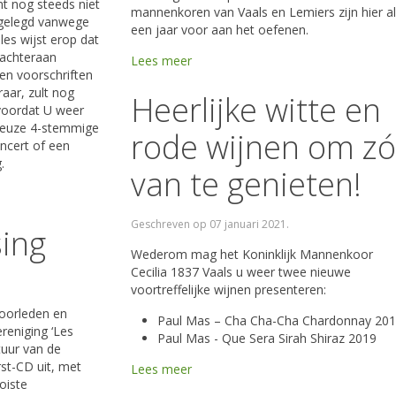
t nog steeds niet
mannenkoren van Vaals en Lemiers zijn hier al
pgelegd vanwege
een jaar voor aan het oefenen.
les wijst erop dat
 achteraan
Lees meer
 en voorschriften
raar, zult nog
Heerlijke witte en
voordat U weer
ueuze 4-stemmige
rode wijnen om zó
ncert of een
g.
van te genieten!
Geschreven op
07 januari 2021
.
sing
Wederom mag het Koninklijk Mannenkoor
Cecilia 1837 Vaals u weer twee nieuwe
voortreffelijke wijnen presenteren:
koorleden en
Paul Mas – Cha Cha-Cha Chardonnay 20
reniging ‘Les
Paul Mas - Que Sera Sirah Shiraz 2019
tuur van de
st-CD uit, met
Lees meer
oiste