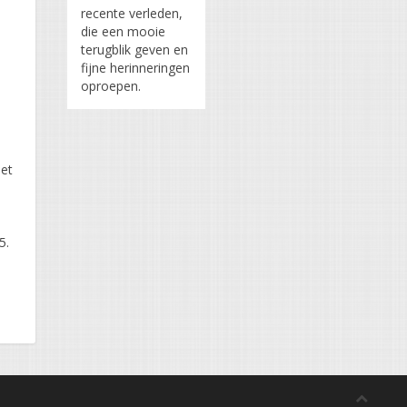
recente verleden,
die een mooie
5
terugblik geven en
fijne herinneringen
oproepen.
het
5.