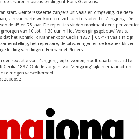
van de ervaren musicus en dirigent Hans Geerkens.
van start. Geïnteresseerde zangers uit Vaals en omgeving, die deze
an, zijn van harte welkom om zich aan te sluiten bij ‘Zèngjong’. De
tussen de 45 en 75 jaar. De repetities vinden maximaal eens per veertie
gmorgen van 10 tot 11.30 uur in ‘Het Verenigingsgebouw’ Vaals.
s dat het Koninklijk Mannenkoor Cecilia 1837 | CCK’74 Vaals in zijn
 samenstelling, het repertoire, de uitvoeringen en de locaties blijven
ge leiding van dirigent Emmanuël Pleijers.
 een repetitie van ‘Zèngjong’ bij te wonen, hoeft daarbij niet lid te
Cecilia 1837. Ook de zangers van ‘Zèngjong’ kijken ernaar uit om
me te mogen verwelkomen!
0682008892