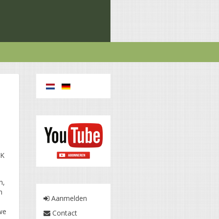
n
a
MK
n,
n
Aanmelden
uwe
Contact