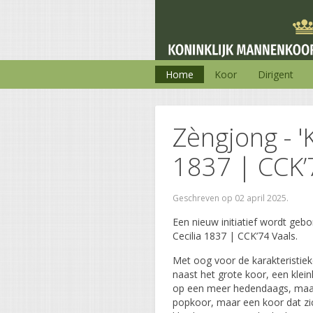
Home
Koor
Dirigent
Zèngjong - '
1837 | CCK’
Geschreven op
02 april 2025
.
Een nieuw initiatief wordt ge
Cecilia 1837 | CCK’74 Vaals.
Met oog voor de karakteristiek
naast het grote koor, een klein
op een meer hedendaags, maar
popkoor, maar een koor dat zich