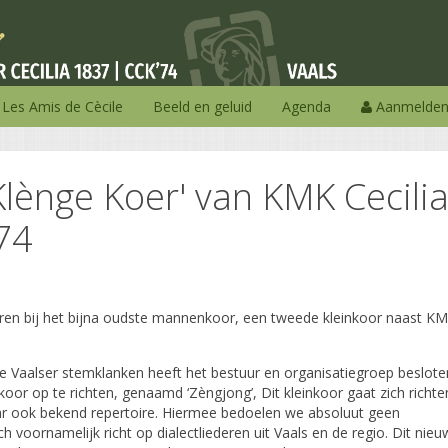
Les Amis de Cècile
Beeld en geluid
Agenda
Aanmelde
Klènge Koer' van KMK Cecili
74
boren bij het bijna oudste mannenkoor, een tweede kleinkoor naast K
e Vaalser stemklanken heeft het bestuur en organisatiegroep beslote
koor op te richten, genaamd ‘Zèngjong’, Dit kleinkoor gaat zich richte
 ook bekend repertoire. Hiermee bedoelen we absoluut geen
 voornamelijk richt op dialectliederen uit Vaals en de regio. Dit nie